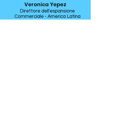
Veronica Yepez
Direttore dell'espansione
Commerciale -
America Latina
Le nostri sedi
L'Istituto ha sedi in Brasile, Italia e
Spagna, nelle città di Barcellona e
Valencia, dove le lezioni si tengono
in uno degli edifici più emblematici
della città: il Palacio del Ateneo
Mercantil.
Il Palazzo Ateneo si trova in Plaza del
Ayuntamiento, la piazza principale
della città, e conta più di 15 stanze e
sale. Con 145 anni di storia, è un