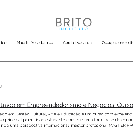
mico
Maestri Accademico
Corsi di vacanza
Occupazione e tir
ta
ado em Gestão Cultural, Arte e Educação é um curso com excelênc
ivo principal permitir ao estudante construir uma forte base de con
tir de uma perspectiva internacional. máster profesional MASTER
NDITORIALITÀ E BUSINESS Il corso Il Master in Imprenditorialità e B