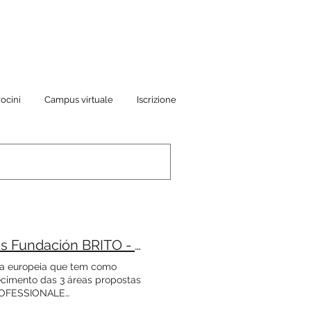
ocini
Campus virtuale
Iscrizione
Mestrado em Empreendedorismo e Negócios. Cursos Fundación BRITO - Europa
ia europeia que tem como
hecimento das 3 áreas propostas
 PROFESSIONALE
usiness mira a formare