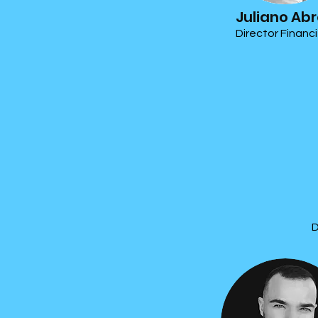
Juliano Ab
Director Financ
D