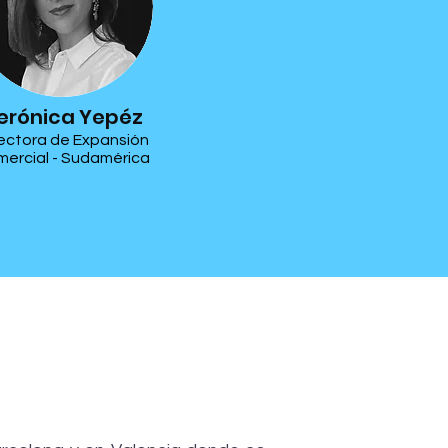
erónica Yepéz
ectora de Expansión
ercial - Sudamérica